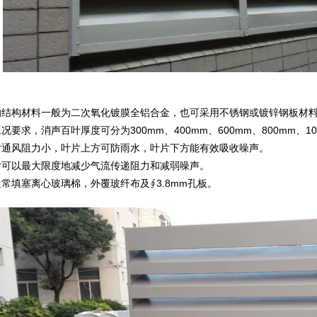
的结构材料一般为二次氧化镀膜全铝合金，也可采用不锈钢或镀锌钢板材
况要求，消声百叶厚度可分为300mm、400mm、600mm、800mm、100
片通风阻力小，叶片上方可防雨水，叶片下方能有效吸收噪声。
片可以最大限度地减少气流传递阻力和减弱噪声。
常填塞离心玻璃棉，外覆玻纤布及∮3.8mm孔板。