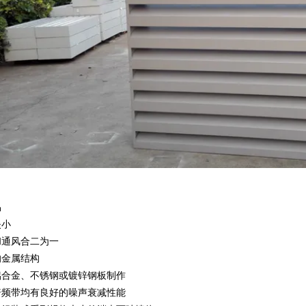
易
失小
和通风合二为一
的金属结构
铝合金、不锈钢或镀锌钢板制作
倍频带均有良好的噪声衰减性能