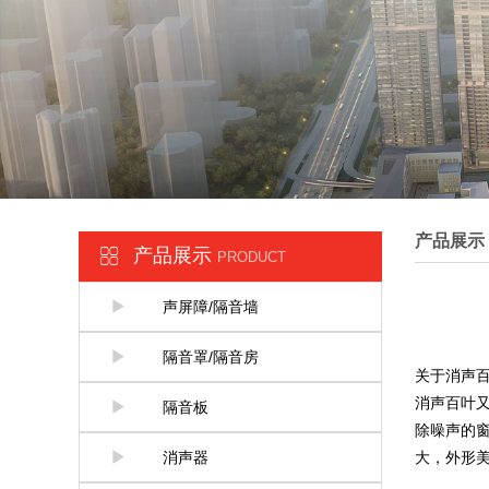
产品展示
产品展示
PRODUCT
声屏障/隔音墙
隔音罩/隔音房
关于消声
消声百叶又
隔音板
除噪声的
消声器
大，外形