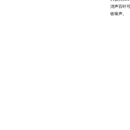
消声百叶
收噪声。