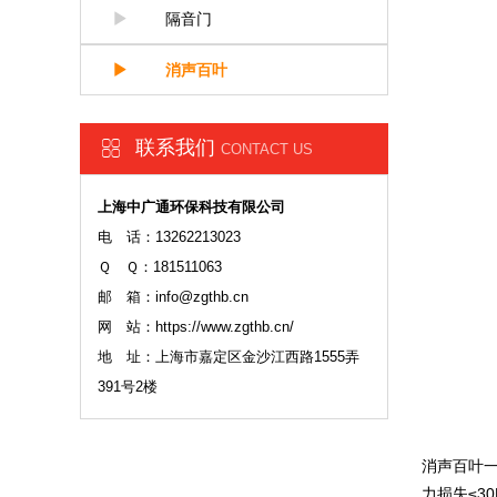
隔音门
消声百叶
联系我们
CONTACT US
上海中广通环保科技有限公司
电 话：13262213023
Ｑ Ｑ：181511063
邮 箱：info@zgthb.cn
网 站：https://www.zgthb.cn/
地 址：上海市嘉定区金沙江西路1555弄
391号2楼
消声百叶一
力损失≤30