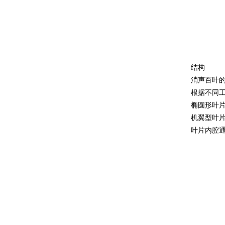
结构
消声百叶
根据不同工
椭圆形叶
机翼型叶
叶片内腔通